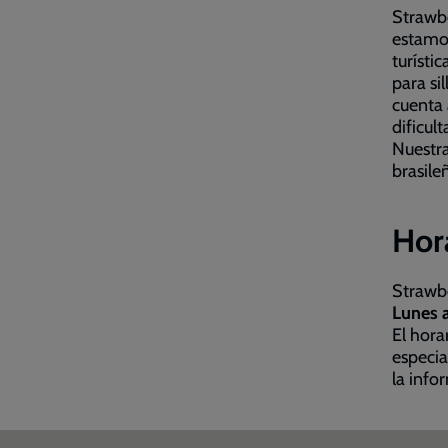
Strawbe
estamo
turísti
para si
cuenta 
dificul
Nuestra
brasile
Hora
Strawbe
Lunes 
El hora
especia
la info