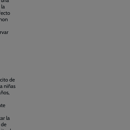
, una
 la
fecto
nnon
rvar
cito de
a niñas
años,
nte
ar la
s de