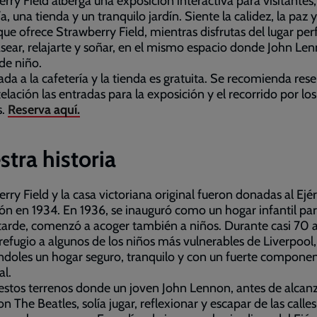
rry Field alberga una exposición interactiva para visitantes
a, una tienda y un tranquilo jardín. Siente la calidez, la paz y
ue ofrece Strawberry Field, mientras disfrutas del lugar per
sear, relajarte y soñar, en el mismo espacio donde John Le
de niño.
ada a la cafetería y la tienda es gratuita. Se recomienda rese
elación las entradas para la exposición y el recorrido por los
s.
Reserva aquí.
tra historia
rry Field y la casa victoriana original fueron donadas al Ejér
ón en 1934. En 1936, se inauguró como un hogar infantil par
tarde, comenzó a acoger también a niños. Durante casi 70 
refugio a algunos de los niños más vulnerables de Liverpool,
ndoles un hogar seguro, tranquilo y con un fuerte compone
al.
estos terrenos donde un joven John Lennon, antes de alcanz
n The Beatles, solía jugar, reflexionar y escapar de las calle