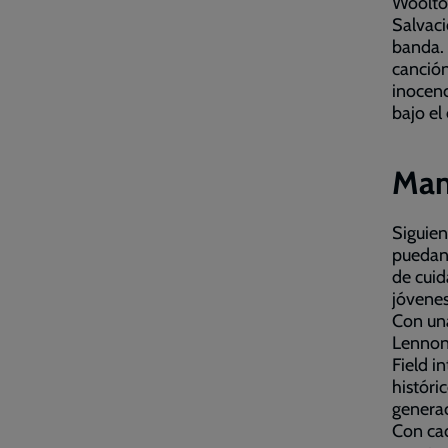
Woolton
Salvaci
banda. 
canció
inocenc
bajo el
Man
Siguien
puedan 
de cuid
jóvenes
Con una
Lennon,
Field i
históri
generac
Con cad