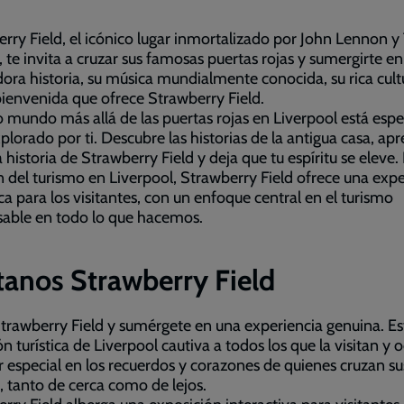
rry Field, el icónico lugar inmortalizado por John Lennon y
, te invita a cruzar sus famosas puertas rojas y sumergirte en
dora historia, su música mundialmente conocida, su rica cultu
bienvenida que ofrece Strawberry Field.
 mundo más allá de las puertas rojas en Liverpool está esp
xplorado por ti. Descubre las historias de la antigua casa, ap
a historia de Strawberry Field y deja que tu espíritu se eleve. 
 del turismo en Liverpool, Strawberry Field ofrece una expe
ca para los visitantes, con un enfoque central en el turismo
sable en todo lo que hacemos.
tanos Strawberry Field
Strawberry Field y sumérgete en una experiencia genuina. Es
ón turística de Liverpool cautiva a todos los que la visitan y 
r especial en los recuerdos y corazones de quienes cruzan su
, tanto de cerca como de lejos.