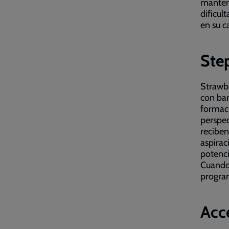
mantene
dificul
en su c
Step
Strawbe
con bar
formaci
perspec
reciben
aspirac
potenci
Cuando 
progr
Acce