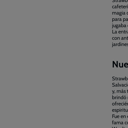
Strawbe
cafeterí
magia q
para pa
jugaba 
La entr
con ant
jardine
Nues
Strawbe
Salvaci
y, más 
brindó 
ofrecié
espiritu
Fue en 
fama co