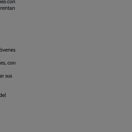
nes con
frentan
jóvenes
les, con
ar sus
del