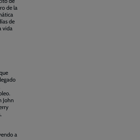
cito de
ro de la
mática
ías de
a vida
 que
 legado
a
pleo.
n John
erry
,
uyendo a