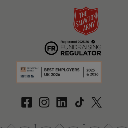
w
a new window
w