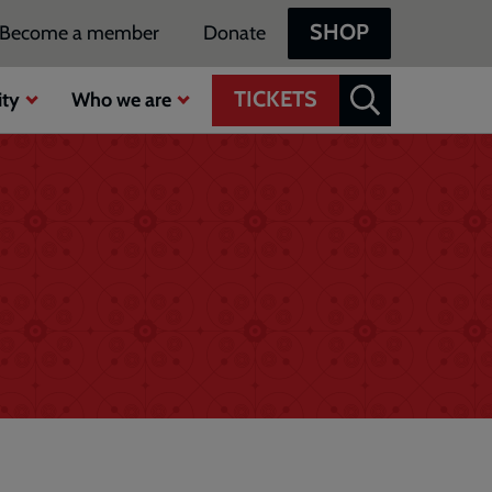
SHOP
Become a member
Donate
TICKETS
ty
Who we are