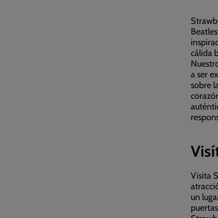
Strawbe
Beatles
inspira
cálida 
Nuestro
a ser e
sobre l
corazón
auténti
respon
Visí
Visita 
atracci
un luga
puertas