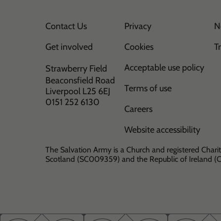
Contact Us
Privacy
N
Get involved
Cookies
T
Acceptable use policy
Strawberry Field
Beaconsfield Road
Terms of use
Liverpool L25 6EJ
0151 252 6130
Careers
Website accessibility
The Salvation Army is a Church and registered Charit
Scotland (SC009359) and the Republic of Ireland 