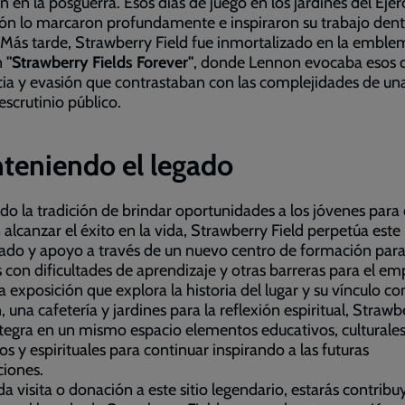
 en la posguerra. Esos días de juego en los jardines del Ejér
ón lo marcaron profundamente e inspiraron su trabajo dent
Más tarde, Strawberry Field fue inmortalizado en la emble
n
"Strawberry Fields Forever"
, donde Lennon evocaba esos d
ia y evasión que contrastaban con las complejidades de un
 escrutinio público.
teniendo el legado
do la tradición de brindar oportunidades a los jóvenes para
alcanzar el éxito en la vida, Strawberry Field perpetúa este
ado y apoyo a través de un nuevo centro de formación par
 con dificultades de aprendizaje y otras barreras para el em
 exposición que explora la historia del lugar y su vínculo co
 una cafetería y jardines para la reflexión espiritual, Strawb
ntegra en un mismo espacio elementos educativos, culturales
cos y espirituales para continuar inspirando a las futuras
iones.
a visita o donación a este sitio legendario, estarás contrib