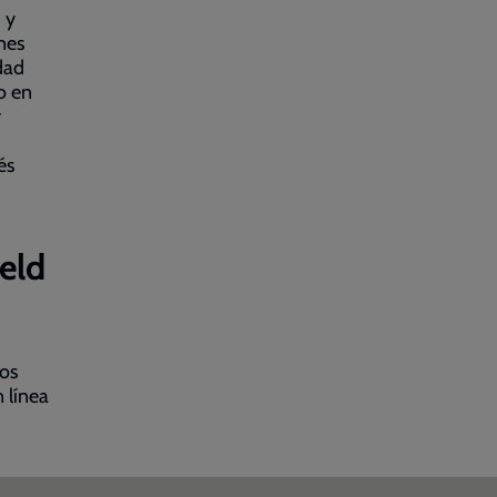
 y
nes
dad
o en
y
és
eld
tos
n línea