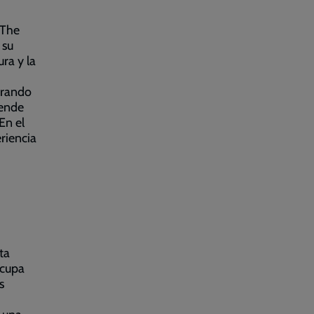
 The
 su
ra y la
erando
rende
En el
riencia
ta
ocupa
s